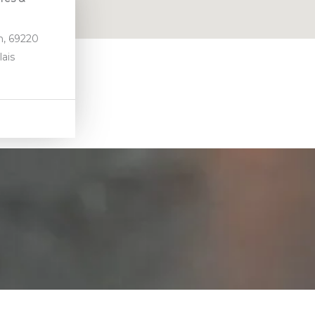
n, 69220
lais