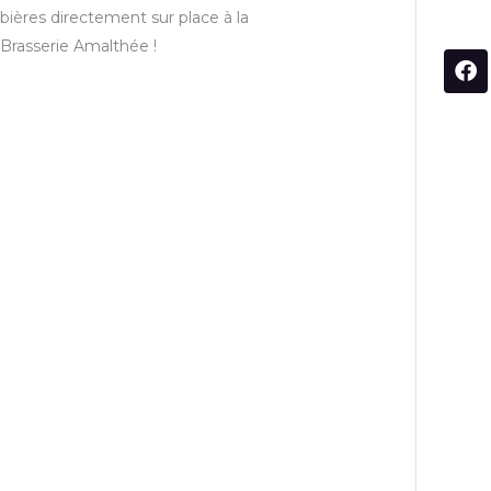
bières directement sur place à la
Brasserie Amalthée !
F
a
c
e
b
o
o
k