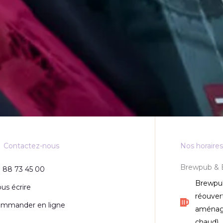
Contactez-nous
Nos horaires
Brewpub & 
 88 73 45 00
Brewpub
us écrire
réouver
mmander en ligne
aménage
chaud)