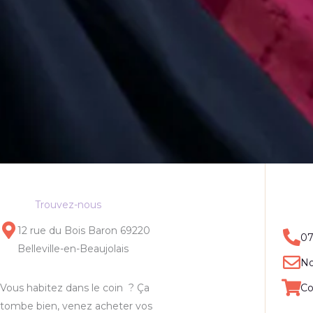
Trouvez-nous
12 rue du Bois Baron 69220
07
Belleville-en-Beaujolais
No
Vous habitez dans le coin ? Ça
Co
tombe bien, venez acheter vos