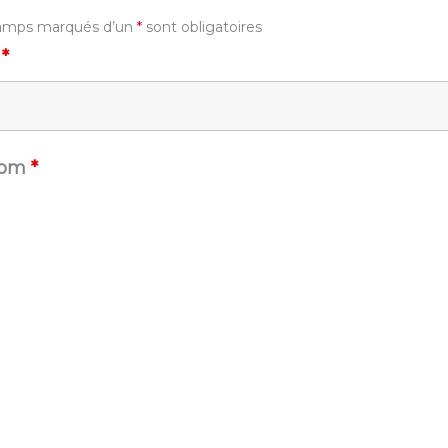
amps marqués d’un
*
sont obligatoires
m
*
nom
*
l
*
phone